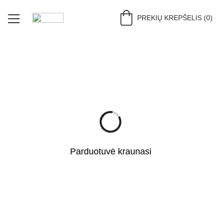
PREKIŲ KREPŠELIS (0)
PRADŽIA (LV)
PARDUOTUVĖ (LV)
DERINIAI (LV)
APIE (LV)
KONTAKTAI (LV)
Parduotuvė kraunasi