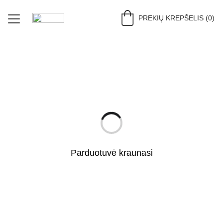
PREKIŲ KREPŠELIS (0)
PRADŽIA (RU)
PARDUOTUVĖ (RU)
DERINIAI (RU)
APIE (RU)
KONTAKTAI (RU)
Parduotuvė kraunasi