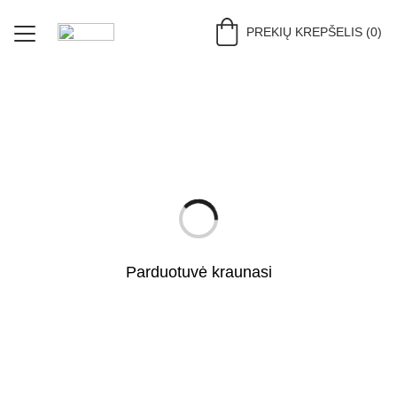
PREKIŲ KREPŠELIS (0)
PRADŽIA (RU)
PARDUOTUVĖ (RU)
DERINIAI (RU)
APIE (RU)
KONTAKTAI (RU)
Parduotuvė kraunasi