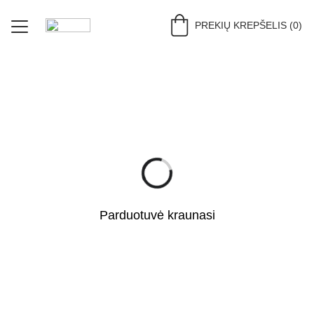
PREKIŲ KREPŠELIS (0)
PRADŽIA (RU)
PARDUOTUVĖ (RU)
DERINIAI (RU)
APIE (RU)
KONTAKTAI (RU)
Parduotuvė kraunasi