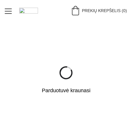
PREKIŲ KREPŠELIS (0)
PRADŽIA (EN)
PARDUOTUVĖ (EN)
DERINIAI (EN)
APIE (EN)
KONTAKTAI (EN)
Parduotuvė kraunasi